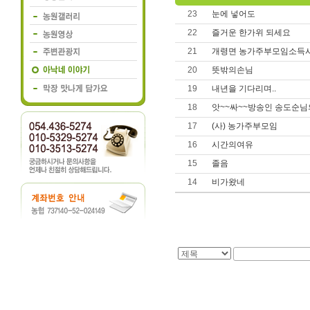
23
눈에 넣어도
22
즐거운 한가위 되세요
21
개령면 농가주부모임소득
20
뜻밖의손님
19
내년을 기다리며..
18
앗~~싸~~방송인 송도순님의
17
(사) 농가주부모임
16
시간의여유
15
졸음
14
비가왔네