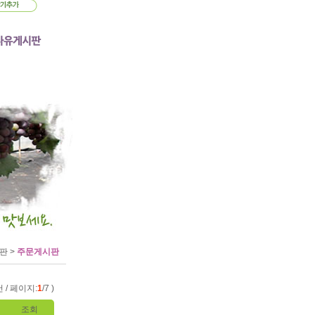
판 >
주문게시판
건 / 페이지:
1
/7 )
조회