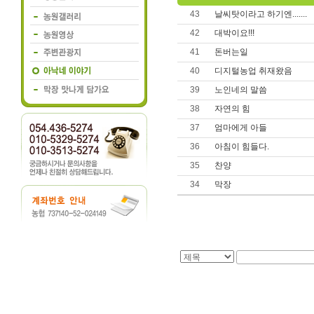
43
날씨탓이라고 하기엔.......
42
대박이요!!!
41
돈버는일
40
디지털농업 취재왔음
39
노인네의 말씀
38
자연의 힘
37
엄마에게 아들
36
아침이 힘들다.
35
찬양
34
막장